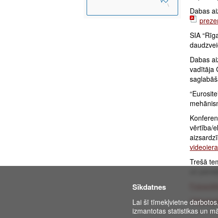
Dabas ai
preze
SIA “Rīg
daudzvei
Dabas ai
vadītāja
saglabā
“Eurosit
mehānism
Konferen
vērtība/
aizsardzī
videoier
Trešā te
un paneļ
Fotogrāf
Sīkdatnes
Videoies
Lai šī tīmekļvietne darbotos
izmantotas statistikas un mā