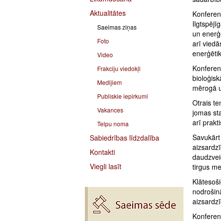
Aktualitātes
Konferen
Ilgtspējī
Saeimas ziņas
un enerģ
Foto
arī viedā
enerģēti
Video
Konferenc
Frakciju viedokļi
bioloģisk
Medijiem
mērogā 
Publiskie iepirkumi
Otrais te
Vakances
jomas sta
arī prakt
Telpu noma
Savukārt
Sabiedrības līdzdalība
aizsardzī
Kontakti
daudzvei
Viegli lasīt
tirgus m
Klātesoši
nodrošin
aizsardz
Konferenc