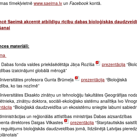
eimas tīmekļvietnē
www.saeima.lv
un
Facebook
kontā.
cē Saeimā akcentē atbildīgu rīcību dabas bioloģiskās daudzveid
šanai
ces materiāli:
mma
 Dabas fonda valdes priekšsēdētāja Jāņa Rozīša
prezentācija
“Biol
dības izaicinājumi globālā mērogā”
 Universitātes profesora Gunta Brūmeļa
prezentācija
“Bioloģiskā
dība, ko tas nozīmē”
Universitātes Eksakto zinātņu un tehnoloģiju fakultātes Ģeogrāfijas nod
tnieka, zinātņu doktora, sociāli-ekoloģisko sistēmu analītiķa Ivo Vino
ntācija
“Bioloģiskā daudzveidība un ekosistēmu sniegtie labumi sabiedr
ministrācijas un reģionālās attīstības ministrijas Dabas aizsardzības
enta direktores Daigas Vilkastes
prezentācija
“Starptautiskās saistī
s regulējums bioloģiskās daudzveidības jomā, līdzšinējā Latvijas piered
plānotais”