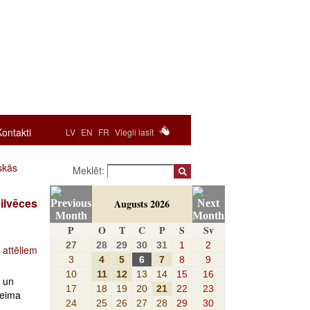
Kontakti
LV
EN
FR
Viegli lasīt
skās
Meklēt:
ilvēces
Augusts 2026
P
O
T
C
P
S
Sv
27
28
29
30
31
1
2
 attēliem
3
4
5
6
7
8
9
10
11
12
13
14
15
16
u un
17
18
19
20
21
22
23
aeima
24
25
26
27
28
29
30