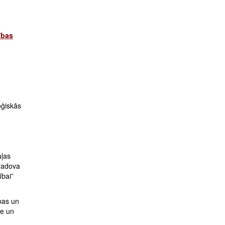
ības
oģiskās
aļas
gradova
ībai”
bas un
ze un