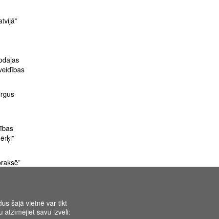
atvijā”
odaļas
veidības
irgus
dības
ērķi”
praksē”
us šajā vietnē var tikt
 atzīmējiet savu izvēli: