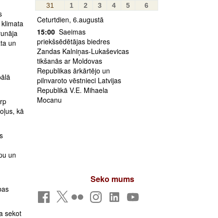
31
1
2
3
4
5
6
s
Ceturtdien, 6.augustā
 klimata
15:00
Saeimas
runāja
priekšsēdētājas biedres
ata un
Zandas Kalniņas-Lukaševicas
tikšanās ar Moldovas
Republikas ārkārtējo un
bālā
pilnvaroto vēstnieci Latvijas
Republikā V.E. Mihaela
Mocanu
arp
oļus, kā
s
ipu un
Seko mums
bas
ja sekot