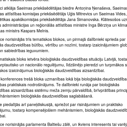
ci atklāja Saeimas priekšsēdētājas biedre Antoņina Ņenaševa, Saeima
gas attīstības komisijas priekšsēdētājs Uģis Mitrevics un Saeimas Vides,
ētikas apakškomisijas priekšsēdētāja Jana Simanovska. Klātesošos uz
s administrācijas un reģionālās attīstības ministre Inga Bērziņa un klim
kas ministrs Kaspars Melnis.
e norisinājās trīs tematiskos blokos, un pirmajā dalībnieki sprieda par
ās daudzveidības būtību, vērtību un nozīmi, tostarp izaicinājumiem glo
un sabiedrības ieguvumiem.
matiskais bloks ietvēra bioloģiskās daudzveidības situāciju Latvijā, tost
rptautisko un nacionālo regulējumu, līdzšinējo pieredzi un turpmākos s
iskos izaicinājumus bioloģiskās daudzveidības aizsardzībai.
 konferences trešā bloka uzmanības lokā bija bioloģiskās daudzveidība
bas praktiskais nodrošinājums. Te dalībnieki runāja par bioloģiskās
dības aizsardzības sistēmu meža zemju pārvaldībā, brīvprātības princ
ehānismiem bioloģiskās daudzveidības saglabāšanā.
e piedalījās arī paneļdiskusijā, spriežot par risinājumiem un praktisko
ājumu, tostarp kompensējošiem mehānismiem, bioloģiskās daudzveidī
ībai.
e norisinājās parlamenta Baltiešu zālē, un ikviens interesents tai varē