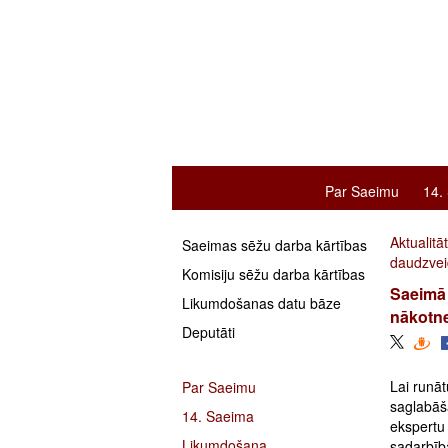
Par Saeimu
14.
Aktualitā
Saeimas sēžu darba kārtības
daudzvei
Komisiju sēžu darba kārtības
Saeimā 
Likumdošanas datu bāze
nākotne
Deputāti
Lai runāt
Par Saeimu
saglabāša
14. Saeima
ekspertu
Likumdošana
sadarbīb