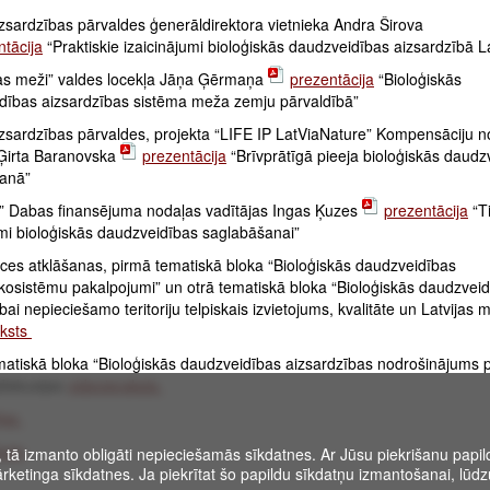
zsardzības pārvaldes ģenerāldirektora vietnieka Andra Širova
ntācija
“Praktiskie izaicinājumi bioloģiskās daudzveidības aizsardzībā L
as meži” valdes locekļa Jāņa Ģērmaņa
prezentācija
“Bioloģiskās
dības aizsardzības sistēma meža zemju pārvaldībā”
zsardzības pārvaldes, projekta “LIFE IP LatViaNature” Kompensāciju n
 Ģirta Baranovska
prezentācija
“Brīvprātīgā pieeja bioloģiskās daudz
šanā”
e” Dabas finansējuma nodaļas vadītājas Ingas Ķuzes
prezentācija
“T
i bioloģiskās daudzveidības saglabāšanai”
ces atklāšanas, pirmā tematiskā bloka “Bioloģiskās daudzveidības
ekosistēmu pakalpojumi” un otrā tematiskā bloka “Bioloģiskās daudzvei
bai nepieciešamo teritoriju telpiskais izvietojums, kvalitāte un Latvijas m
aksts
matiskā bloka “Bioloģiskās daudzveidības aizsardzības nodrošinājums 
diskusijas
videoieraksts
ijas
kats
, tā izmanto obligāti nepieciešamās sīkdatnes. Ar Jūsu piekrišanu papild
rketinga sīkdatnes. Ja piekrītat šo papildu sīkdatņu izmantošanai, lūdzu