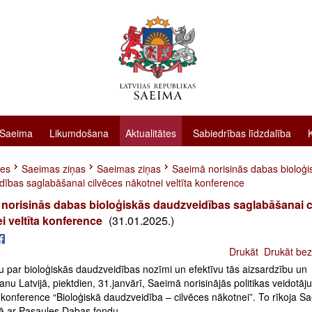
 Saeima
Likumdošana
Aktualitātes
Sabiedrības līdzdalība
tes
Saeimas ziņas
Saeimas ziņas
Saeimā norisinās dabas bioloģi
dības saglabāšanai cilvēces nākotnei veltīta konference
norisinās dabas bioloģiskās daudzveidības saglabāšanai c
i veltīta konference
(31.01.2025.)
Drukāt
Drukāt bez
u par bioloģiskās daudzveidības nozīmi un efektīvu tās aizsardzību un
nu Latvijā, piektdien, 31.janvārī, Saeimā norisinājās politikas veidotāj
 konference “Bioloģiskā daudzveidība – cilvēces nākotnei”. To rīkoja S
ā ar Pasaules Dabas fondu.