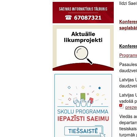
līdzi Sa
Konferen
saglabā
Konferen
Progra
Pasaules
daudzvei
Latvijas
daudzvei
Latvijas 
vadošā pē
preze
Viedās ad
departam
tiesiskai
turpmāk 