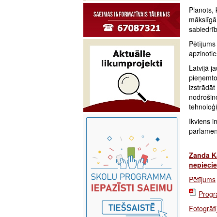
Plānots, 
mākslīgā 
sabiedrīb
Pētījums
apzinotie
Latvijā j
pieņemto 
izstrādāt
nodrošino
tehnoloģ
Ikviens i
parlame
Zanda Ka
nepiecie
Pētījums
Prog
Fotogrāfi