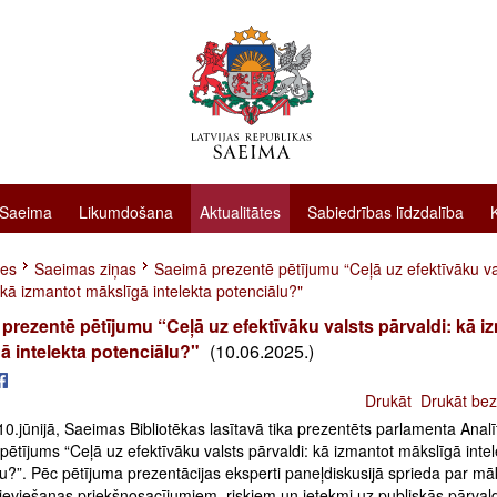
 Saeima
Likumdošana
Aktualitātes
Sabiedrības līdzdalība
tes
Saeimas ziņas
Saeimā prezentē pētījumu “Ceļā uz efektīvāku va
 kā izmantot mākslīgā intelekta potenciālu?"
prezentē pētījumu “Ceļā uz efektīvāku valsts pārvaldi: kā i
ā intelekta potenciālu?"
(10.06.2025.)
Drukāt
Drukāt bez
10.jūnijā, Saeimas Bibliotēkas lasītavā tika prezentēts parlamenta Analī
pētījums “Ceļā uz efektīvāku valsts pārvaldi: kā izmantot mākslīgā inte
u?”. Pēc pētījuma prezentācijas eksperti paneļdiskusijā sprieda par mā
 ieviešanas priekšnosacījumiem, riskiem un ietekmi uz publiskās pārval