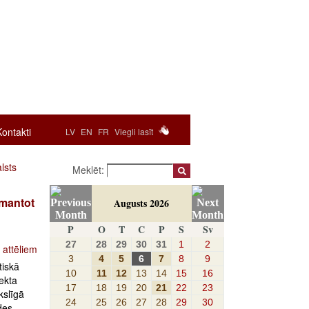
Kontakti
LV
EN
FR
Viegli lasīt
lsts
Meklēt:
zmantot
Augusts 2026
P
O
T
C
P
S
Sv
27
28
29
30
31
1
2
 attēliem
3
4
5
6
7
8
9
tiskā
10
11
12
13
14
15
16
lekta
17
18
19
20
21
22
23
kslīgā
24
25
26
27
28
29
30
des