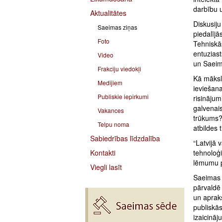
darbību 
Aktualitātes
Diskusij
Saeimas ziņas
piedalījā
Foto
Tehniskās
entuziast
Video
un Saeim
Frakciju viedokļi
Kā mākslī
Medijiem
ieviešana
Publiskie iepirkumi
risinājum
galvenais
Vakances
trūkums? 
Telpu noma
atbildes 
Sabiedrības līdzdalība
“Latvijā 
Kontakti
tehnoloģi
lēmumu p
Viegli lasīt
Saeimas A
pārvaldē 
un apraks
publiskās
izaicināj