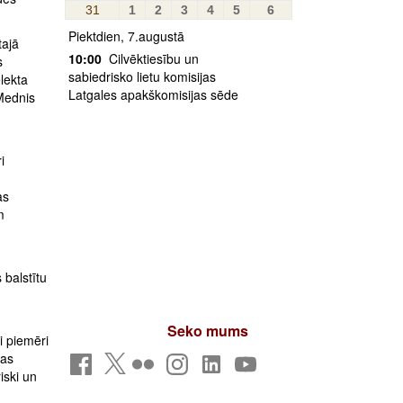
31
1
2
3
4
5
6
Piektdien, 7.augustā
tajā
10:00
Cilvēktiesību un
s
sabiedrisko lietu komisijas
lekta
Latgales apakškomisijas sēde
 Mednis
i
as
m
 balstītu
Seko mums
i piemēri
jas
iski un