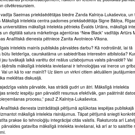
un cilvēkresursiem.
u vadīja Saeimas priekšsēdētājas biedre Zanda Kalniņa-Lukaševica, un 
s Mākslīgā intelekta centra padomes priekšsēdētāja Signe Bāliņa, Rīga
 universitātes mākslīgā intelekta pētnieks Ēvalds Urtāns, mākslīgā inte
s un digitālā satura mārketinga aģentūras “New Black” vadītājs Artūrs
as Analītiskā dienesta pētniece Zanita Avotniece-Vīksna.
gais intelekts mainīs publiskās pārvaldes darbu? Kā nodrošināt, lai tā
 būtu lietderīga, caurskatāma un sabiedrības interesēm atbilstoša? Kur
i jau tuvākajā laikā varētu dot reālus uzlabojumus valsts pārvaldē? Vai
 šķērslis mākslīgā intelekta ieviešanai ir tehnoloģijas vai inerce un grib
Vai un kā to var mainīt? Uz šiem un virkni citiem aktuāliem jautājumie
tika meklētas diskusijā.
vajadzīga valsts pārvalde, kas strādā gudri un ātri. Mākslīgā intelekta
jas sniedz iespēju gan pārvaldīt resursus efektīvāk, gan paātrināt datos
ieņemšanas procesu,” pauž Z.Kalniņa-Lukaševica.
nalītiskā dienesta izstrādātajā pētījumā aplūkotas iespējas publiskajā
izmantot mākslīgā intelekta risinājumus. Tāpat pētījumā sniegti konkrēt
tīta prakse šo tehnoloģiju integrācijai citās valstīs. Raksturota arī Latvi
 pārvaldes gatavība mākslīgā intelekta ieviešanai, kā arī ar to saistītie r
umi.