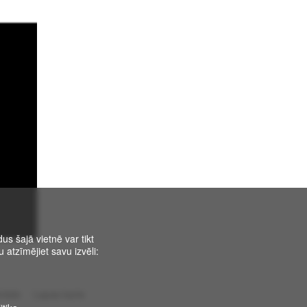
us šajā vietnē var tikt
 atzīmējiet savu izvēli:
trāde
Lapas karte