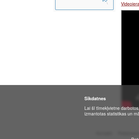
Videoier
Sīkdatnes
Lai šī tīmekļvietne darbotos
izmantotas statistikas un mā
Kontakti
Piekļūstam