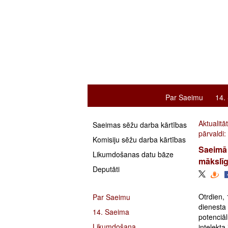
Par Saeimu
14.
Aktualitā
Saeimas sēžu darba kārtības
pārvaldi:
Komisiju sēžu darba kārtības
Saeimā 
Likumdošanas datu bāze
mākslīg
Deputāti
Otrdien, 
Par Saeimu
dienesta 
14. Saeima
potenciāl
Likumdošana
intelekta