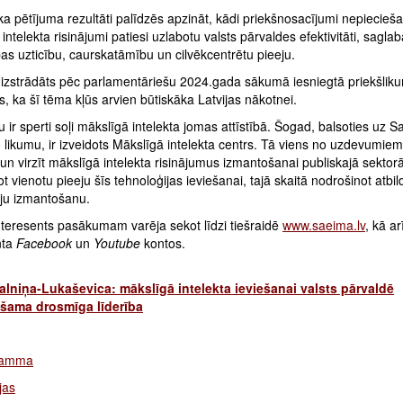
ka pētījuma rezultāti palīdzēs apzināt, kādi priekšnosacījumi nepieciešam
intelekta risinājumi patiesi uzlabotu valsts pārvaldes efektivitāti, saglab
as uzticību, caurskatāmību un cilvēkcentrētu pieeju.
 izstrādāts pēc parlamentāriešu 2024.gada sākumā iesniegtā priekšlik
s, ka šī tēma kļūs arvien būtiskāka Latvijas nākotnei.
au ir sperti soļi mākslīgā intelekta jomas attīstībā. Šogad, balsoties uz 
likumu, ir izveidots Mākslīgā intelekta centrs. Tā viens no uzdevumiem 
 un virzīt mākslīgā intelekta risinājumus izmantošanai publiskajā sektorā
t vienotu pieeju šīs tehnoloģijas ieviešanai, tajā skaitā nodrošinot atbil
iju izmantošanu.
nteresents pasākumam varēja sekot līdzi tiešraidē
www.saeima.lv
, kā ar
nta
Facebook
un
Youtube
kontos.
lniņa-Lukaševica: mākslīgā intelekta ieviešanai valsts pārvaldē
šama drosmīga līderība
ramma
jas