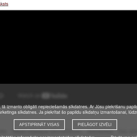
aksts
, tā izmanto obligāti nepieciešamās sīkdatnes. Ar Jūsu piekrišanu papild
rketinga sīkdatnes. Ja piekrītat šo papildu sīkdatņu izmantošanai, lūdzu
APSTIPRINĀT VISAS
PIELĀGOT IZVĒLI
ība
Rakstīt mājaslapas administratoram
Autortiesības
Datu aps