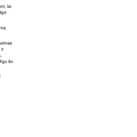
i, lai
ājot
uma,
Saeimas
ir
,
dīgu šo
ī