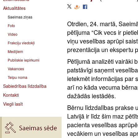
Aktualitātes
Saeimas ziņas
Otrdien, 24. martā, Saeimā
Foto
pētījuma “Cik vecs ir pieti
Video
viņu veselības aprūpi sais
Frakciju viedokļi
prezentācija un ekspertu p
Medijiem
Pētījumā analizēti vairāki b
Publiskie iepirkumi
patstāvīgi saņemt veselīb
Vakances
ietekmēt informācijas par 
Telpu noma
Sabiedrības līdzdalība
arī no kāda vecuma bērnam
dažādās iestādēs.
Kontakti
Viegli lasīt
Bērnu līdzdalības prakse 
Latvijā ir līdz šim maz pēt
pacienta veselības aprūpē 
vecākiem un veselības aprū