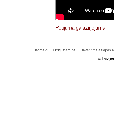
Pētījuma galaziņojums
Kontakti
Piekļūstamība
Rakstīt mājaslapas 
© Latvija