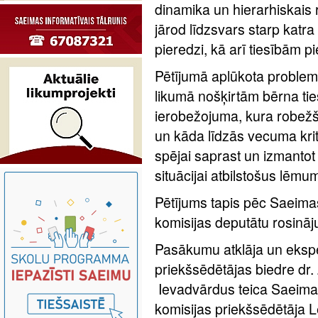
dinamika un hierarhiskais r
jārod līdzsvars starp katra
pieredzi, kā arī tiesībām 
Pētījumā aplūkota problemāt
likumā nošķirtām bērna t
ierobežojuma, kura robežšķ
un kāda līdzās vecuma kri
spējai saprast un izmantot
situācijai atbilstošus lēmu
Pētījums tapis pēc Saeimas
komisijas deputātu rosinā
Pasākumu atklāja un ekspe
priekšsēdētājas biedre dr
Ievadvārdus teica Saeimas 
komisijas priekšsēdētāja L