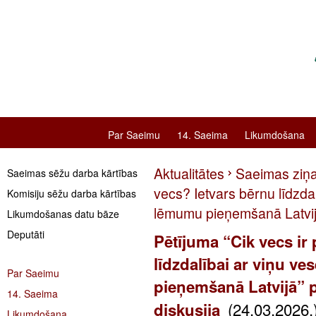
Par Saeimu
14. Saeima
Likumdošana
Aktualitātes
Saeimas ziņ
Saeimas sēžu darba kārtības
vecs? Ietvars bērnu līdzdal
Komisiju sēžu darba kārtības
lēmumu pieņemšanā Latvijā
Likumdošanas datu bāze
Deputāti
Pētījuma “Cik vecs ir
līdzdalībai ar viņu ve
Par Saeimu
pieņemšanā Latvijā” p
14. Saeima
(24.03.2026.
diskusija
Likumdošana