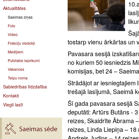
10.a
Aktualitātes
las
Saeimas ziņas
lik
Foto
Šaj
Video
tostarp vienu ārkārtas un v
Frakciju viedokļi
Medijiem
Pavasara sesijā izskatīšana
Publiskie iepirkumi
no kuriem 50 iesniedzis Mi
Vakances
komisijas, bet 24 – Saeima
Telpu noma
Strādājot ar iesniegtajiem 
Sabiedrības līdzdalība
trešajā lasījumā, Saeimā k
Kontakti
Šī gada pavasara sesijā S
Viegli lasīt
deputāti: Artūrs Butāns - 3
reizes, Skaidrīte Ābrama –
reizes, Linda Liepiņa – 18
Andrejs Judins – 14 reize