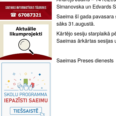
Simanovska un Edvards Smi
Saeima šī gada pavasara se
sāks 31.augustā.
Kārtējo sesiju starplaikā 
Saeimas ārkārtas sesijas u
Saeimas Preses dienests