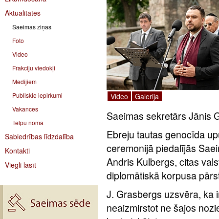
Aktualitātes
Saeimas ziņas
Foto
Video
Frakciju viedokļi
Medijiem
Publiskie iepirkumi
Video
Galerija
Vakances
Saeimas sekretārs Jānis 
Telpu noma
Ebreju tautas genocīda upu
Sabiedrības līdzdalība
ceremonijā piedalījās Saei
Kontakti
Andris Kulbergs, citas val
Viegli lasīt
diplomātiskā korpusa pārst
J. Grasbergs uzsvēra, ka ir
neaizmirstot ne šajos nozie