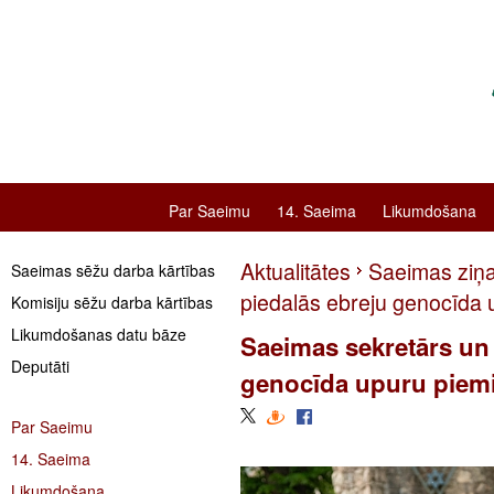
Par Saeimu
14. Saeima
Likumdošana
Aktualitātes
Saeimas ziņ
Saeimas sēžu darba kārtības
piedalās ebreju genocīda 
Komisiju sēžu darba kārtības
Likumdošanas datu bāze
Saeimas sekretārs un 
Deputāti
genocīda upuru piemi
Par Saeimu
14. Saeima
Likumdošana