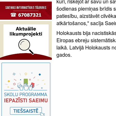
kuri, riskējot ar savu un sa
šodienas piemiņas brīdis 
patiesību, aizstāvēt cilvēk
atkārtošanos," sacīja Sae
Holokausts bija nacistiskā
Eiropas ebreju sistemātis
laikā. Latvijā Holokausts n
gados.