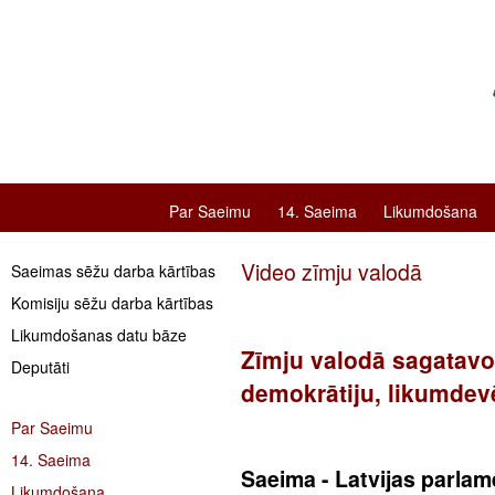
Par Saeimu
14. Saeima
Likumdošana
Video zīmju valodā
Saeimas sēžu darba kārtības
Komisiju sēžu darba kārtības
Likumdošanas datu bāze
Zīmju valodā sagatavot
Deputāti
demokrātiju, likumdevē
Par Saeimu
14. Saeima
Saeima - Latvijas parlam
Likumdošana