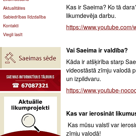
Kas ir Saeima? Ko tā dara?
Aktualitātes
likumdevēja darbu.
Sabiedrības līdzdalība
Kontakti
https://www.youtube.com
Viegli lasīt
Vai Saeima ir valdība?
Kāda ir atšķirība starp Sa
videostāstā zīmju valodā p
un izpildvaru.
https://www.youtube-noc
Kas var ierosināt likumu
Kas mūsu valstī var ierosi
zīmju valodā!