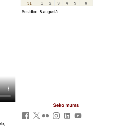
31
1
2
3
4
5
6
Sestdien, 8.augustā
Seko mums
le,