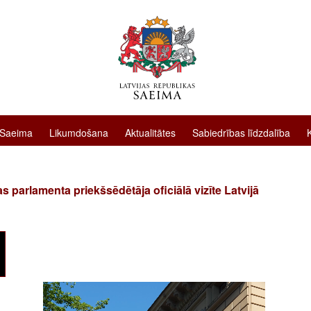
 Saeima
Likumdošana
Aktualitātes
Sabiedrības līdzdalība
as parlamenta priekšsēdētāja oficiālā vizīte Latvijā