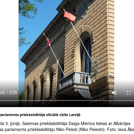
parlamenta priekšsēdētāja oficiālā vizīte Latvijā
a 3. jūnijs. Saeimas priekšsēdētāja Daiga Mieriņa tiekas ar Albānijas
s parlamenta priekšsēdētāju Niko Peleši (Niko Peleshi). Foto: Ieva Ābe