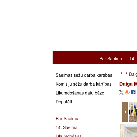
Par Saeimu
14.
Daig
Saeimas sēžu darba kārtības
Daiga M
Komisiju sēžu darba kārtības
Likumdošanas datu bāze
Deputāti
Par Saeimu
14. Saeima
Likumdošana