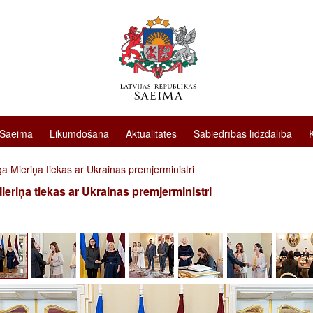
 Saeima
Likumdošana
Aktualitātes
Sabiedrības līdzdalība
a Mieriņa tiekas ar Ukrainas premjerministri
ieriņa tiekas ar Ukrainas premjerministri