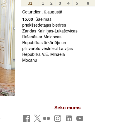
31
1
2
3
4
5
6
Ceturtdien, 6.augustā
15:00
Saeimas
priekšsēdētājas biedres
Zandas Kalniņas-Lukaševicas
tikšanās ar Moldovas
Republikas ārkārtējo un
pilnvaroto vēstnieci Latvijas
Republikā V.E. Mihaela
Mocanu
Seko mums
a