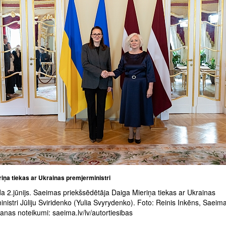
iņa tiekas ar Ukrainas premjerministri
a 2.jūnijs. Saeimas priekšsēdētāja Daiga Mieriņa tiekas ar Ukrainas
nistri Jūliju Sviridenko (Yulia Svyrydenko). Foto: Reinis Inkēns, Saeim
nas noteikumi: saeima.lv/lv/autortiesibas