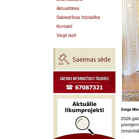
Aktualitātes
Sabiedrības līdzdalība
Kontakti
Viegli lasīt
Daiga Mier
2026.gad
premjermi
Izmantoša