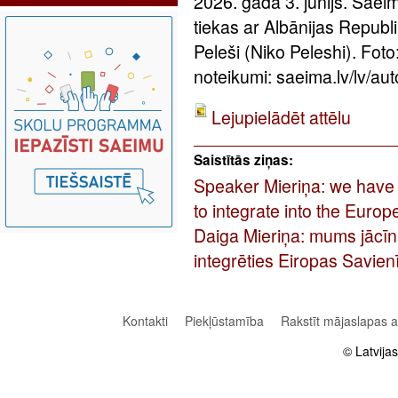
2026. gada 3. jūnijs. Saei
tiekas ar Albānijas Republ
Peleši (Niko Peleshi). Fo
noteikumi: saeima.lv/lv/aut
Lejupielādēt attēlu
Saistītās ziņas:
Speaker Mieriņa: we have t
to integrate into the Euro
Daiga Mieriņa: mums jācīnā
integrēties Eiropas Savien
Kontakti
Piekļūstamība
Rakstīt mājaslapas 
© Latvija