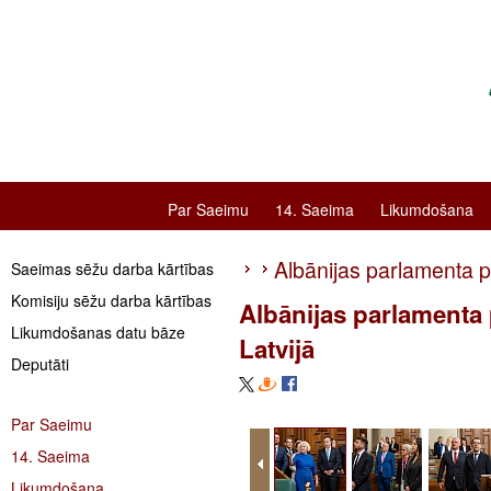
Par Saeimu
14. Saeima
Likumdošana
Albānijas parlamenta pr
Saeimas sēžu darba kārtības
Komisiju sēžu darba kārtības
Albānijas parlamenta p
Likumdošanas datu bāze
Latvijā
Deputāti
Par Saeimu
14. Saeima
Likumdošana