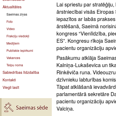
Lai spriestu par stratēģiju,
Aktualitātes
ārstniecībai visās Eiropas
Saeimas ziņas
iepazītos ar labās prakse
Foto
ārstēšanā, Saeimā norisin
Video
kongress “Vienlīdzība, pi
Frakciju viedokļi
ES”. Kongresu rīkoja Saei
Medijiem
pacientu organizāciju apv
Publiskie iepirkumi
Pasākumu atklāja Saeimas
Vakances
Kalniņa-Lukaševica un tika
Telpu noma
Rinkēviča runa. Videouzru
Sabiedrības līdzdalība
dzīvnieku labturības komis
Kontakti
Tāpat atklāšanā ievadvārdu
Viegli lasīt
parlamentārā sekretāre Da
pacientu organizāciju apvi
Valciņa.