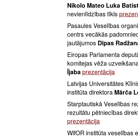
Nikolo Mateo Luka Batist
nevienlīdzības tīkls
prezen
Pasaules Veselības organiz
centrs v
ecākās padomniec
jautājumos
Dīpas Radžan
Eiropas Parlamenta deputā
komitejas vēža uzveikšana
Ījaba
prezentācija
Latvijas Universitātes Klīn
institūta direktora
Mārča L
Starptautiskā Veselības re
rezultātu pētniecības dire
prezentācija
WifOR institūta veselība