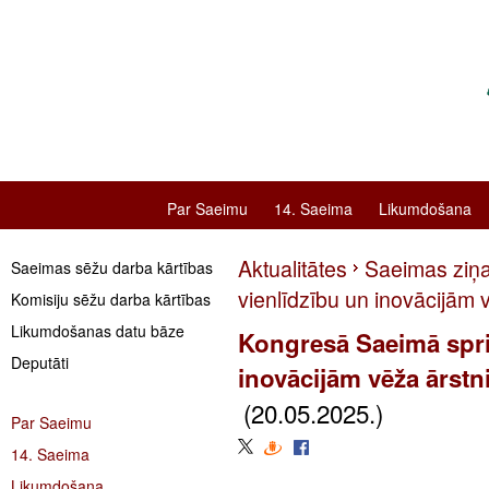
Par Saeimu
14. Saeima
Likumdošana
Aktualitātes
Saeimas ziņ
Saeimas sēžu darba kārtības
vienlīdzību un inovācijām 
Komisiju sēžu darba kārtības
Likumdošanas datu bāze
Kongresā Saeimā spri
Deputāti
inovācijām vēža ārstn
(20.05.2025.)
Par Saeimu
14. Saeima
Likumdošana