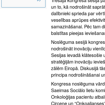
Trešajā kongresa sesijā p
un to, kā nodrošināt saprā
dalībnieki sprieda par vērt
veselības aprūpes efektiv
samazināšanai. Pēc tam dis
balstītas pieejas ieviešana
Noslēguma sesijā kongresa
nodrošināt inovāciju vienl
Sesijas ievadā klātesošie 
stratēģijām inovāciju ievie
zālēm Eiropā. Diskusijā tā
principa nodrošināšanai 
Kongresa noslēguma vārdu
Saeimas Sociālo lietu komi
Onkoloģijas pacientu atbal
Circene un “Onkoalianses”