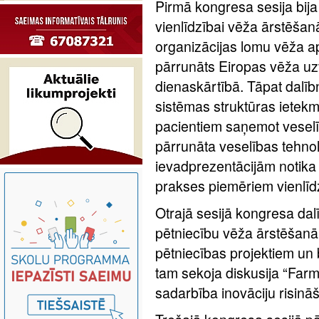
Pirmā kongresa sesija bija 
vienlīdzībai vēža ārstēšan
organizācijas lomu vēža a
pārrunāts Eiropas vēža uzv
dienaskārtībā. Tāpat dalīb
sistēmas struktūras ietekm
pacientiem saņemot veselī
pārrunāta veselības tehnol
ievadprezentācijām notika 
prakses piemēriem vienlīd
Otrajā sesijā kongresa dal
pētniecību vēža ārstēšanā
pētniecības projektiem un
tam sekoja diskusija “Far
sadarbība inovāciju risinā