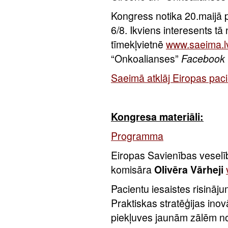
Kongress notika 20.maijā p
6/8. Ikviens interesents tā 
tīmekļvietnē
www.saeima.l
“Onkoalianses”
Facebook
Saeimā atklāj Eiropas pac
Kongresa materiāli:
Programma
Eiropas Savienības veselī
komisāra
Olivēra Vārheji
Pacientu iesaistes risināj
Praktiskas stratēģijas inov
piekļuves jaunām zālēm n