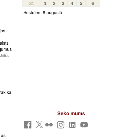
31
1
2
3
4
5
6
Sestdien, 8.augustā
jos
alsts
ījumus
šanu.
zāk kā
m
Seko mums
Tas