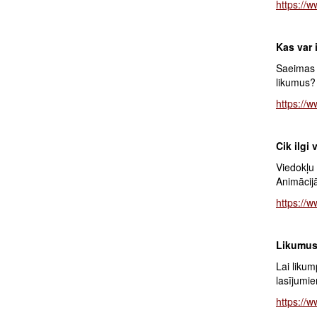
https://
Kas var 
Saeimas 
likumus? V
https:/
Cik ilgi
Viedokļu
Animācijā
https://
Likumus 
Lai likum
lasījumi
https://