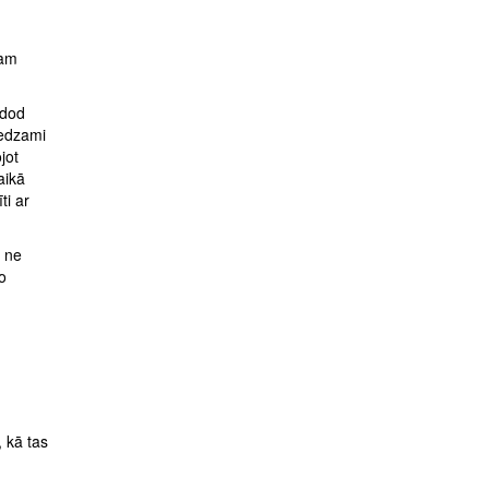
tam
odod
iedzami
jot
aikā
ti ar
r ne
o
, kā tas