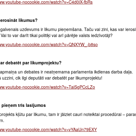
www.youtube-nocookie.com/watch?v=C4d0iX-fbRs
ierosināt likumus?
galvenais uzdevums ir likumu pieņemšana. Taču vai zini, kas var ierosi
ai to var darīt tikai politiķi vai arī pārējie valsts iedzīvotāji?
/www.youtube-nocookie.com/watch?v=QNXYW_-b8so
 var debatēt par likumprojektu?
 apmaiņa un debates ir neatņemama parlamenta ikdienas darba daļa.
 uzzini, cik ilgi deputāti var debatēt par likumprojektu!
www.youtube-nocookie.com/watch?v=TaiSgPCcLZo
pieņem trīs lasījumos
projekts kļūtu par likumu, tam ir jāiziet cauri noteiktai procedūrai – paras
em.
www.youtube-nocookie.com/watch?v=vYAaUn79EXY