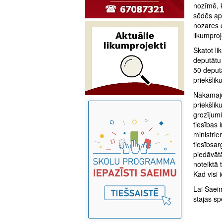
nozīmē, k
sēdēs aps
nozares e
likumproj
Skatot l
deputātu
50 deput
priekšli
Nākamajo
priekšlik
grozījumi
tiesības 
ministrie
tiesībsar
piedāvātā
noteiktā 
Kad visi 
Lai Saeim
stājas sp