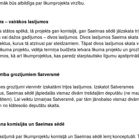
māk būs atbildīga par likumprojekta virzību.
a – vairākos lasījumos
s stātos spēkā, tā projekts gan komisijā, gan Saeimas sēdē jāizskata tri
s vai dažos gadījumos – divos lasījumos. Divos lasījumos Saeima skata
ektus, kurus tā atzinusi par steidzamiem. Tāpat divos lasījumos skata v
ikuma projektu, vidēja termiņa budžeta ietvara likuma projektu un groz
umos, kā arī likumprojektus, kas paredz starptautisko līgumu apstiprinā
rtība grozījumiem Satversmē
s grozījumi vienmēr izskatāmi trijos lasījumos. Izskatot Satversmes
us, Saeimas sēdē jāpiedalās vismaz divām trešdaļām deputātu (ne ma
ātiem). Lai veiktu izmaiņas Satversmē, par tām jānobalso vismaz divā
m no klātesošo deputātu skaita.
ana komisijās un Saeimas sēdē
lasījumā par likumprojektu komisijā un Saeimas sēdē lemj konceptuāli. 