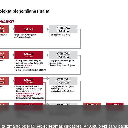
ojekta pieņemšanas gaita
projekta pieņemšanas gaitas shematiskais attēlojums
(.pdf)
, tā izmanto obligāti nepieciešamās sīkdatnes. Ar Jūsu piekrišanu papild