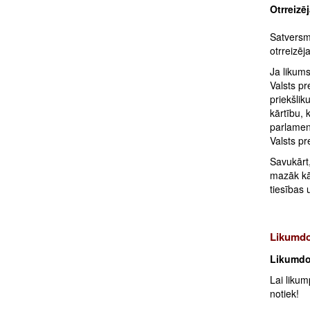
Otrreizē
Satversm
otrreizēj
Ja likum
Valsts pr
priekšlik
kārtību, 
parlament
Valsts p
Savukārt
mazāk kā
tiesības
Likumd
Likumdo
Lai likum
notiek!