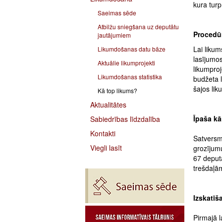
kura turp
Saeimas sēde
Atbilžu sniegšana uz deputātu
Procedūr
jautājumiem
Lai likum
Likumdošanas datu bāze
lasījumo
Aktuālie likumprojekti
likumproj
Likumdošanas statistika
budžeta l
šajos lik
Kā top likums?
Aktualitātes
Īpaša kā
Sabiedrības līdzdalība
Kontakti
Satversme
Viegli lasīt
grozījum
67 deput
trešdaļā
Izskatīš
Pirmajā 