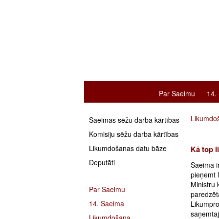
Par Saeimu
14.
Likumdo
Saeimas sēžu darba kārtības
Komisiju sēžu darba kārtības
Likumdošanas datu bāze
Kā top 
Deputāti
Saeima ir
pieņemt l
Ministru 
Par Saeimu
paredzēt
14. Saeima
Likumpro
saņemtaji
Likumdošana