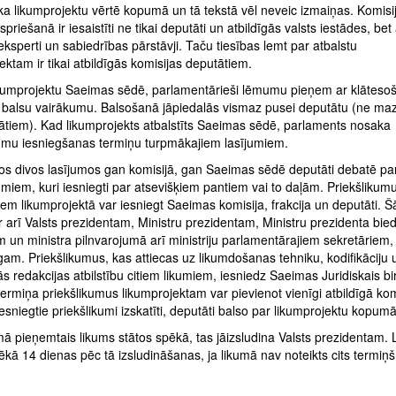
a likumprojektu vērtē kopumā un tā tekstā vēl neveic izmaiņas. Komisi
priešanā ir iesaistīti ne tikai deputāti un atbildīgās valsts iestādes, bet 
ksperti un sabiedrības pārstāvji. Taču tiesības lemt par atbalstu
ektam ir tikai atbildīgās komisijas deputātiem.
ikumprojektu Saeimas sēdē, parlamentārieši lēmumu pieņem ar klāteso
 balsu vairākumu. Balsošanā jāpiedalās vismaz pusei deputātu (ne ma
ātiem). Kad likumprojekts atbalstīts Saeimas sēdē, parlaments nosaka
kumu iesniegšanas termiņu turpmākajiem lasījumiem.
s divos lasījumos gan komisijā, gan Saeimas sēdē deputāti debatē pa
umiem, kuri iesniegti par atsevišķiem pantiem vai to daļām. Priekšlikum
em likumprojektā var iesniegt Saeimas komisija, frakcija un deputāti. 
ir arī Valsts prezidentam, Ministru prezidentam, Ministru prezidenta bie
m un ministra pilnvarojumā arī ministriju parlamentārajiem sekretāriem, 
gam. Priekšlikumus, kas attiecas uz likumdošanas tehniku, kodifikāciju 
s redakcijas atbilstību citiem likumiem, iesniedz Saeimas Juridiskais bi
termiņa priekšlikumus likumprojektam var pievienot vienīgi atbildīgā kom
iesniegtie priekšlikumi izskatīti, deputāti balso par likumprojektu kopumā
ā pieņemtais likums stātos spēkā, tas jāizsludina Valsts prezidentam.
ēkā 14 dienas pēc tā izsludināšanas, ja likumā nav noteikts cits termiņš