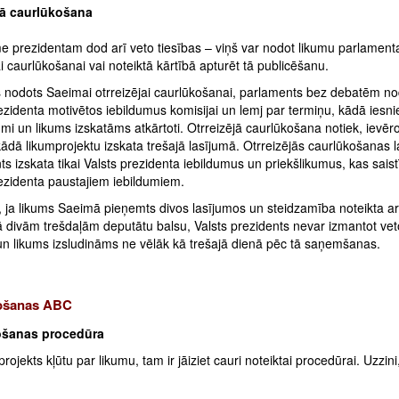
jā caurlūkošana
e prezidentam dod arī veto tiesības – viņš var nodot likumu parlamen
ai caurlūkošanai vai noteiktā kārtībā apturēt tā publicēšanu.
s nodots Saeimai otrreizējai caurlūkošanai, parlaments bez debatēm n
ezidenta motivētos iebildumus komisijai un lemj par termiņu, kādā iesn
umi un likums izskatāms atkārtoti. Otrreizējā caurlūkošana notiek, ievēro
kādā likumprojektu izskata trešajā lasījumā. Otrreizējās caurlūkošanas l
s izskata tikai Valsts prezidenta iebildumus un priekšlikumus, kas saistī
rezidenta paustajiem iebildumiem.
, ja likums Saeimā pieņemts divos lasījumos un steidzamība noteikta a
 divām trešdaļām deputātu balsu, Valsts prezidents nevar izmantot vet
 un likums izsludināms ne vēlāk kā trešajā dienā pēc tā saņemšanas.
ošanas ABC
šanas procedūra
projekts kļūtu par likumu, tam ir jāiziet cauri noteiktai procedūrai. Uzzini