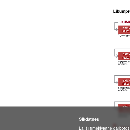
Likumpr
Sīkdatnes
Likum
Lai šī tīmekļvietne darbotos