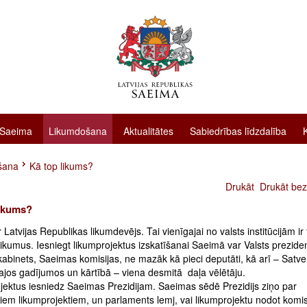
 Saeima
Likumdošana
Aktualitātes
Sabiedrības līdzdalība
šana
Kā top likums?
Drukāt
Drukāt bez
likums?
 Latvijas Republikas likumdevējs. Tai vienīgajai no valsts institūcijām ir 
ikumus. Iesniegt likumprojektus izskatīšanai Saeimā var Valsts prezide
kabinets, Saeimas komisijas, ne mazāk kā pieci deputāti, kā arī – Satv
ajos gadījumos un kārtībā – viena desmitā
daļa vēlētāju.
jektus iesniedz Saeimas Prezidijam. Saeimas sēdē Prezidijs ziņo par
em likumprojektiem, un parlaments lemj, vai likumprojektu nodot komisi