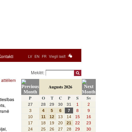
Kontakti
LV
EN
FR
Viegli lasīt
Meklēt:
 attēliem
Augusts 2026
P
O
T
C
P
S
Sv
tiesības
27
28
29
30
31
1
2
nts,
3
4
5
6
7
8
9
ersmē
10
11
12
13
14
15
16
17
18
19
20
21
22
23
jai,
24
25
26
27
28
29
30