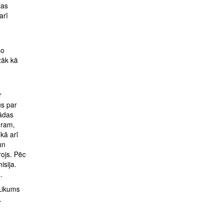
jas
arī
šo
zāk kā
r
us par
Šādas
dram,
kā arī
un
rojs. Pēc
isija.
.
 Likums
.