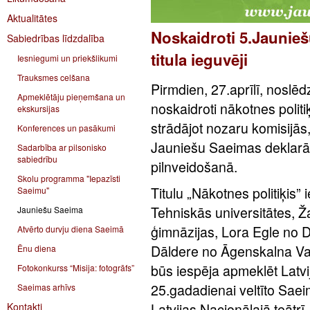
Aktualitātes
Noskaidroti 5.Jaunieš
Sabiedrības līdzdalība
titula ieguvēji
Iesniegumi un priekšlikumi
Trauksmes celšana
Pirmdien, 27.aprīlī, noslē
Apmeklētāju pieņemšana un
noskaidroti nākotnes politiķa
ekskursijas
strādājot nozaru komisijās, 
Konferences un pasākumi
Jauniešu Saeimas deklarāc
Sadarbība ar pilsonisko
sabiedrību
pilnveidošanā.
Skolu programma "Iepazīsti
Titulu „Nākotnes politiķis
Saeimu"
Tehniskās universitātes, Ž
Jauniešu Saeima
ģimnāzijas, Lora Egle no 
Atvērto durvju diena Saeimā
Dāldere no Āgenskalna Val
Ēnu diena
būs iespēja apmeklēt Latv
Fotokonkurss “Misija: fotogrāfs”
25.gadadienai veltīto Saei
Saeimas arhīvs
Kontakti
Latvijas Nacionālajā teātrī