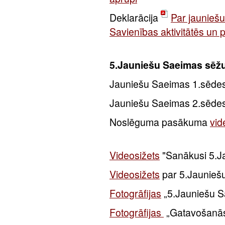
Deklarācija
Par jauniešu
Savienības aktivitātēs un 
5.Jauniešu Saeimas sēžu
Jauniešu Saeimas 1.sēde
Jauniešu Saeimas 2.sēde
Noslēguma pasākuma
vid
Videosižets
"Sanākusi 5.J
Videosižets
par 5.Jaunieš
Fotogrāfijas
„5.
Jauniešu 
Fotogrāfijas
„G
atavošanā