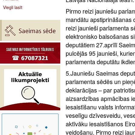
Viegli lasīt
Pirmo reizi jauniešu parla
mandātu apstiprināšanas d
reizi jaunieši parlamenta 
elektronisko balsošanas s
deputātiem 27.aprīlī Sae
pulcējās 95 jaunieši, kurie
parlamenta deputātu ikdie
5.Jauniešu Saeimas deputā
parlamenta sēdēs un pieņē
deklarācijas – par patriot
aizsardzības apmācības ie
iesaistīšanu valsts informa
veselīgu dzīvesveidu, vese
aktīvāku iesaistīšanos Eiro
veidošanu. Pirmo reizi ja