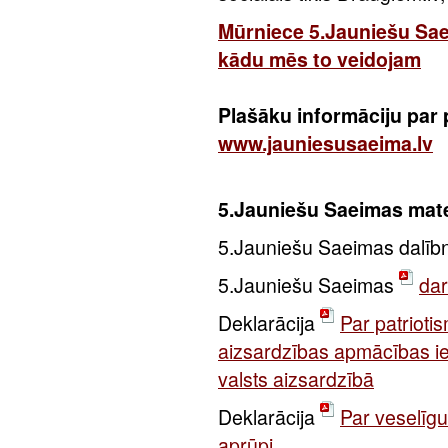
Mūrniece 5.Jauniešu Saei
kādu mēs to veidojam
Plašāku informāciju par 
www.jauniesusaeima.lv
5.Jauniešu Saeimas mate
5.Jauniešu Saeimas dalīb
5.Jauniešu Saeimas
dar
Deklarācija
Par patrioti
aizsardzības apmācības ie
valsts aizsardzībā
Deklarācija
Par veselīgu
aprūpi