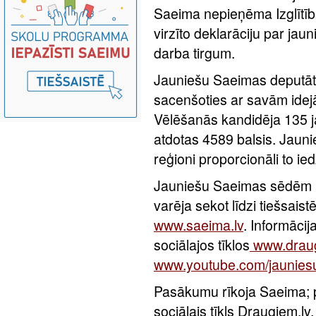
Saeima nepieņēma Izglītība
virzīto deklarāciju par ja
darba tirgum.
Jauniešu Saeimas deputāti 
sacenšoties ar savām idejā
Vēlēšanās kandidēja 135 j
atdotas 4589 balsis. Jaunie
reģioni proporcionāli to ie
Jauniešu Saeimas sēdēm 
varēja sekot līdzi tiešsai
www.saeima.lv
. Informācij
sociālajos tīklos
www.draug
www.youtube.com/jaunies
Pasākumu rīkoja Saeima; pr
sociālais tīkls Draugiem.lv,